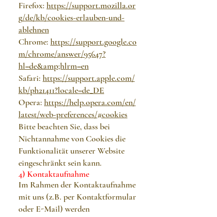
Firefox:
https://support.mozilla.or
g/de/kb/cookies-erlauben-und-
ablehnen
Chrome:
https://support.google.co
m/chrome/answer/95647?
hl=de&amp;hlrm=en
Safari:
https://support.apple.com/
kb/ph21411?locale=de_DE
Opera:
https://help.opera.com/en/
latest/web-preferences/#cookies
Bitte beachten Sie, dass bei
Nichtannahme von Cookies die
Funktionalität unserer Website
eingeschränkt sein kann.
4) Kontaktaufnahme
Im Rahmen der Kontaktaufnahme
mit uns (z.B. per Kontaktformular
oder E-Mail) werden